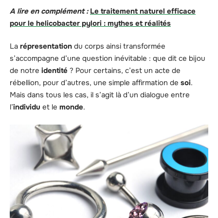
A lire en complément :
Le traitement naturel efficace
pour le helicobacter pylori : mythes et réalités
La
répresentation
du corps ainsi transformée
s’accompagne d’une question inévitable : que dit ce bijou
de notre
identité
? Pour certains, c’est un acte de
rébellion, pour d’autres, une simple affirmation de
soi
.
Mais dans tous les cas, il s’agit là d’un dialogue entre
l’
individu
et le
monde
.