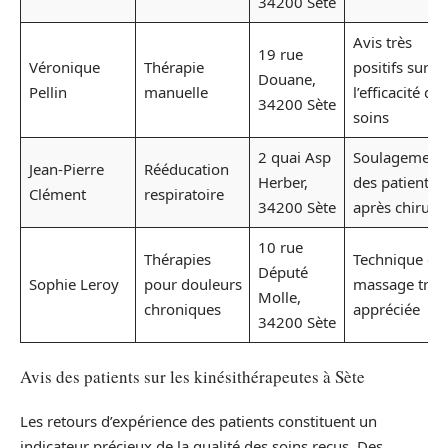
34200 Sète
Avis très
19 rue
Véronique
Thérapie
positifs sur
Douane,
Pellin
manuelle
l’efficacité des
34200 Sète
soins
2 quai Asp
Soulagement
Jean-Pierre
Rééducation
Herber,
des patients
Clément
respiratoire
34200 Sète
après chirurg
10 rue
Thérapies
Technique de
Député
Sophie Leroy
pour douleurs
massage très
Molle,
chroniques
appréciée
34200 Sète
Avis des patients sur les kinésithérapeutes à Sète
Les retours d’expérience des patients constituent un
indicateur précieux de la qualité des soins reçus. Des