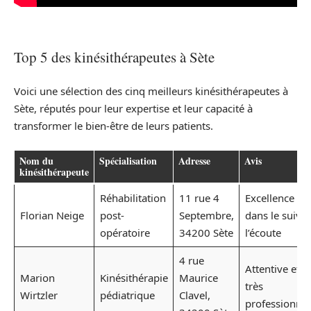
Top 5 des kinésithérapeutes à Sète
Voici une sélection des cinq meilleurs kinésithérapeutes à
Sète, réputés pour leur expertise et leur capacité à
transformer le bien-être de leurs patients.
Nom du
Spécialisation
Adresse
Avis
kinésithérapeute
Réhabilitation
11 rue 4
Excellence
Florian Neige
post-
Septembre,
dans le suivi 
opératoire
34200 Sète
l’écoute
4 rue
Attentive et
Marion
Kinésithérapie
Maurice
très
Wirtzler
pédiatrique
Clavel,
professionnel