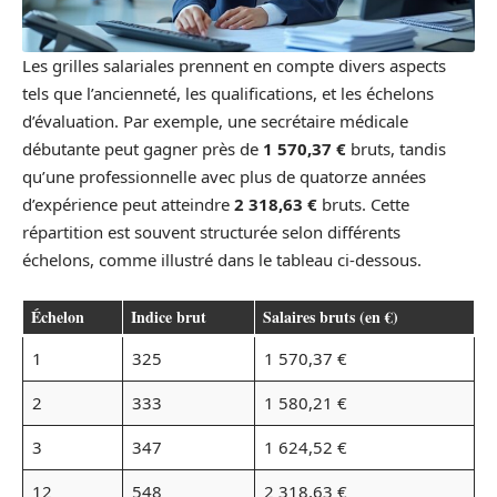
Les grilles salariales prennent en compte divers aspects
tels que l’ancienneté, les qualifications, et les échelons
d’évaluation. Par exemple, une secrétaire médicale
débutante peut gagner près de
1 570,37 €
bruts, tandis
qu’une professionnelle avec plus de quatorze années
d’expérience peut atteindre
2 318,63 €
bruts. Cette
répartition est souvent structurée selon différents
échelons, comme illustré dans le tableau ci-dessous.
Échelon
Indice brut
Salaires bruts (en €)
1
325
1 570,37 €
2
333
1 580,21 €
3
347
1 624,52 €
12
548
2 318,63 €