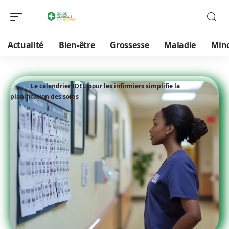
Actualité
Bien-être
Grossesse
Maladie
Min
Le calendrier IDEL pour les infirmiers simplifie la
planification des soins