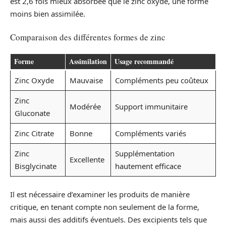
est 2,6 fois mieux absorbée que le zinc oxyde, une forme
moins bien assimilée.
Comparaison des différentes formes de zinc
Forme
Assimilation
Usage recommandé
Zinc Oxyde
Mauvaise
Compléments peu coûteux
Zinc
Modérée
Support immunitaire
Gluconate
Zinc Citrate
Bonne
Compléments variés
Zinc
Supplémentation
Excellente
Bisglycinate
hautement efficace
Il est nécessaire d’examiner les produits de manière
critique, en tenant compte non seulement de la forme,
mais aussi des additifs éventuels. Des excipients tels que