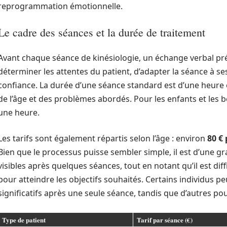
reprogrammation émotionnelle.
Le cadre des séances et la durée de traitement
Avant chaque séance de kinésiologie, un échange verbal prél
déterminer les attentes du patient, d’adapter la séance à se
confiance. La durée d’une séance standard est d’une heure e
de l’âge et des problèmes abordés. Pour les enfants et les 
une heure.
Les tarifs sont également répartis selon l’âge : environ
80 € 
Bien que le processus puisse sembler simple, il est d’une gr
visibles après quelques séances, tout en notant qu’il est dif
pour atteindre les objectifs souhaités. Certains individus
significatifs après une seule séance, tandis que d’autres po
Type de patient
Tarif par séance (€)