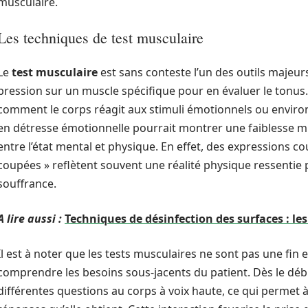
musculaire.
Les techniques de test musculaire
Le
test musculaire
est sans conteste l’un des outils majeurs
pression sur un muscle spécifique pour en évaluer le tonu
comment le corps réagit aux stimuli émotionnels ou envi
en détresse émotionnelle pourrait montrer une faiblesse musc
entre l’état mental et physique. En effet, des expressions cou
coupées » reflètent souvent une réalité physique ressentie
souffrance.
A lire aussi :
Techniques de désinfection des surfaces : l
Il est à noter que les tests musculaires ne sont pas une fin
comprendre les besoins sous-jacents du patient. Dès le débu
différentes questions au corps à voix haute, ce qui permet