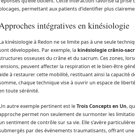
réponses qu’elle obtient. Cette interaction favorise la prise
blocages, permettant aux patients d’identifier plus clairemen
Approches intégratives en kinésiologie
La kinésiologie à Redon ne se limite pas à une seule techniq
sont développées. Par exemple, la
kinésiologie crânio-sac
structures osseuses du crâne et du sacrum. Ces zones, lorsq
tensions, peuvent affecter la respiration et le bien-être gén
aide à restaurer cette mobilité, restituant ainsi la capacité d
somme, chaque technique vise à ouvrir un espace de liberté
en toute sérénité.
Un autre exemple pertinent est le
Trois Concepts en Un
, q
approche permet non seulement de surmonter les limitatio
un sentiment de contrôle sur sa vie. Elle s’avère particuliè
submergés par des événements traumatisants, offrant une v