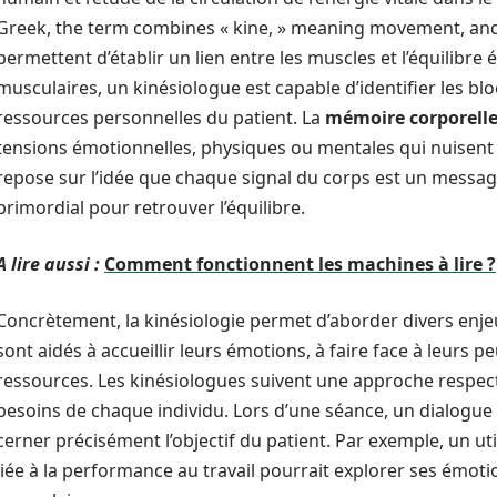
Greek, the term combines « kine, » meaning movement, and 
permettent d’établir un lien entre les muscles et l’équilibre 
musculaires, un kinésiologue est capable d’identifier les bl
ressources personnelles du patient. La
mémoire corporell
tensions émotionnelles, physiques ou mentales qui nuisent 
repose sur l’idée que chaque signal du corps est un message
primordial pour retrouver l’équilibre.
A lire aussi :
Comment fonctionnent les machines à lire ?
Concrètement, la kinésiologie permet d’aborder divers enjeu
sont aidés à accueillir leurs émotions, à faire face à leurs pe
ressources. Les kinésiologues suivent une approche respec
besoins de chaque individu. Lors d’une séance, un dialogue 
cerner précisément l’objectif du patient. Par exemple, un u
liée à la performance au travail pourrait explorer ses émoti