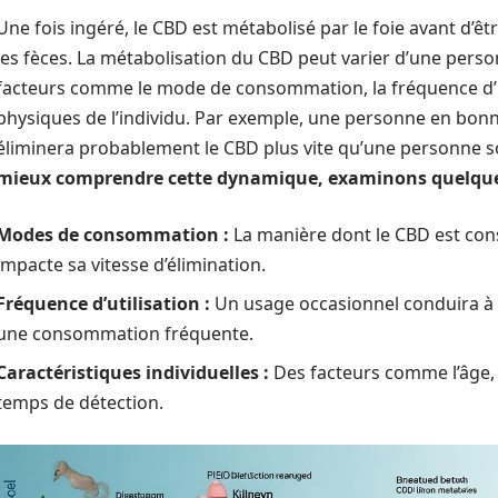
Une fois ingéré, le CBD est métabolisé par le foie avant d’êt
les fèces. La métabolisation du CBD peut varier d’une pers
facteurs comme le mode de consommation, la fréquence d’uti
physiques de l’individu. Par exemple, une personne en bon
éliminera probablement le CBD plus vite qu’une personne 
mieux comprendre cette dynamique, examinons quelques
Modes de consommation :
La manière dont le CBD est cons
impacte sa vitesse d’élimination.
Fréquence d’utilisation :
Un usage occasionnel conduira à u
une consommation fréquente.
Caractéristiques individuelles :
Des facteurs comme l’âge, l
temps de détection.