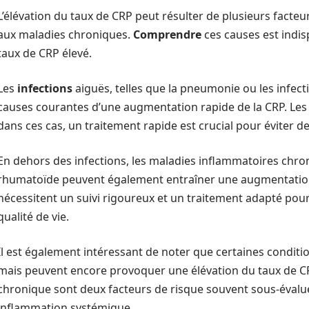
L’élévation du taux de CRP peut résulter de plusieurs facteu
aux maladies chroniques.
Comprendre
ces causes est indis
taux de CRP élevé.
Les
infections
aiguës, telles que la pneumonie ou les infect
causes courantes d’une augmentation rapide de la CRP. Le
dans ces cas, un traitement rapide est crucial pour éviter d
En dehors des infections, les maladies inflammatoires chro
rhumatoïde peuvent également entraîner une augmentation 
nécessitent un suivi rigoureux et un traitement adapté pou
qualité de vie.
Il est également intéressant de noter que certaines condit
mais peuvent encore provoquer une élévation du taux de CRP.
chronique sont deux facteurs de risque souvent sous-évalu
inflammation systémique.