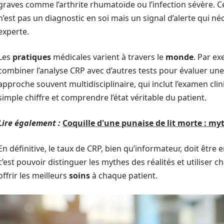
graves comme l’arthrite rhumatoïde ou l’infection sévère. Ce
n’est pas un diagnostic en soi mais un signal d’alerte qui n
experte.
Les
pratiques
médicales varient à travers le
monde
. Par e
combiner l’analyse CRP avec d’autres tests pour évaluer une
approche souvent multidisciplinaire, qui inclut l’examen clin
simple chiffre et comprendre l’état véritable du patient.
Lire également :
Coquille d'une punaise de lit morte : myt
En définitive, le taux de CRP, bien qu’informateur, doit être
c’est pouvoir distinguer les mythes des réalités et utilise
offrir les meilleurs
soins
à chaque patient.