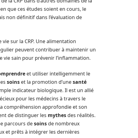
le de la CRP dans d’autres domaines de la
ien que ces études soient en cours, le
s non définitif dans l’évaluation de
 vie sur la CRP. Une alimentation
régulier peuvent contribuer à maintenir un
e vie sain pour prévenir l’inflammation.
omprendre
et utiliser intelligemment le
des
soins
et la promotion d’une
santé
ple indicateur biologique. Il est un allié
écieux pour les médecins à travers le
, sa compréhension approfondie et son
nt de distinguer les
mythes
des réalités.
 le parcours de
soins
de nombreux
x et prêts à intégrer les dernières