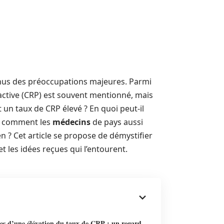
enus des préoccupations majeures. Parmi
active (CRP) est souvent mentionné, mais
 un taux de CRP élevé ? En quoi peut-il
t comment les
médecins
de pays aussi
en ? Cet article se propose de démystifier
et les idées reçues qui l’entourent.
ses d’une élévation du taux de CRP : un regard