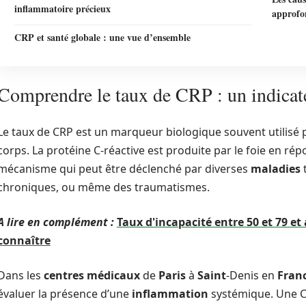
inflammatoire précieux
approfo
CRP et santé globale : une vue d’ensemble
Comprendre le taux de CRP : un indicat
Le taux de CRP est un marqueur biologique souvent utilisé 
corps. La protéine C-réactive est produite par le foie en r
mécanisme qui peut être déclenché par diverses
maladies
t
chroniques, ou même des traumatismes.
A lire en complément :
Taux d'incapacité entre 50 et 79 et
connaître
Dans les
centres médicaux
de
Paris
à
Saint
-Denis en
Fran
évaluer la présence d’une
inflammation
systémique. Une C