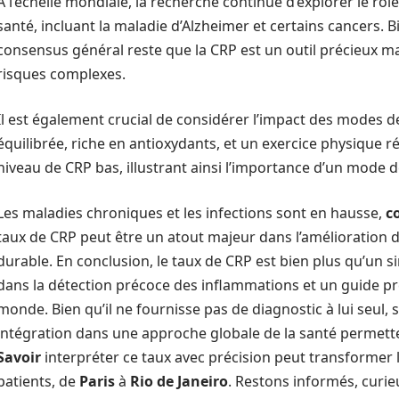
À l’échelle mondiale, la recherche continue d’explorer le rô
santé, incluant la maladie d’Alzheimer et certains cancers. B
consensus général reste que la CRP est un outil précieux mai
risques complexes.
Il est également crucial de considérer l’impact des modes de
équilibrée, riche en antioxydants, et un exercice physique 
niveau de CRP bas, illustrant ainsi l’importance d’un mode d
Les maladies chroniques et les infections sont en hausse,
c
taux de CRP peut être un atout majeur dans l’amélioration 
durable. En conclusion, le taux de CRP est bien plus qu’un sim
dans la détection précoce des inflammations et un guide pr
monde. Bien qu’il ne fournisse pas de diagnostic à lui seul
intégration dans une approche globale de la santé permette
Savoir
interpréter ce taux avec précision peut transformer
patients, de
Paris
à
Rio de Janeiro
. Restons informés, curieu