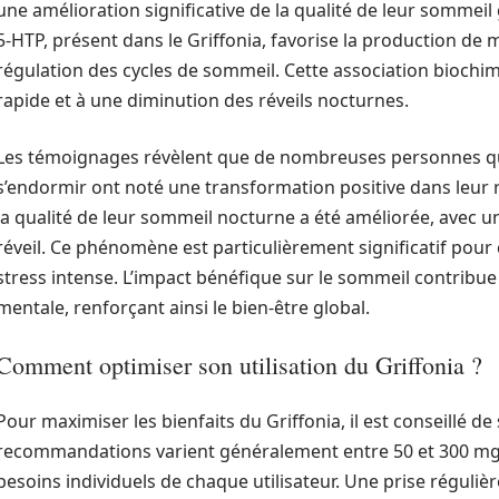
une amélioration significative de la qualité de leur sommeil 
5-HTP, présent dans le Griffonia, favorise la production de 
régulation des cycles de sommeil. Cette association bioch
rapide et à une diminution des réveils nocturnes.
Les témoignages révèlent que de nombreuses personnes qui 
s’endormir ont noté une transformation positive dans leur
la qualité de leur sommeil nocturne a été améliorée, avec un
réveil. Ce phénomène est particulièrement significatif pour
stress intense. L’impact bénéfique sur le sommeil contribue
mentale, renforçant ainsi le bien-être global.
Comment optimiser son utilisation du Griffonia ?
Pour maximiser les bienfaits du Griffonia, il est conseillé d
recommandations varient généralement entre 50 et 300 mg 
besoins individuels de chaque utilisateur. Une prise réguliè