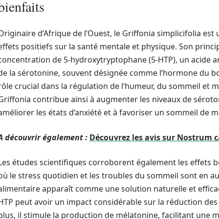
bienfaits
Originaire d’Afrique de l’Ouest, le Griffonia simplicifolia e
effets positiefs sur la santé mentale et physique. Son princi
concentration de 5-hydroxytryptophane (5-HTP), un acide a
de la sérotonine, souvent désignée comme l’hormone du b
rôle crucial dans la régulation de l’humeur, du sommeil et
Griffonia contribue ainsi à augmenter les niveaux de séroton
améliorer les états d’anxiété et à favoriser un sommeil de me
A découvrir également :
Découvrez les avis sur Nostrum ca
Les études scientifiques corroborent également les effets 
où le stress quotidien et les troubles du sommeil sont en 
alimentaire apparaît comme une solution naturelle et effic
HTP peut avoir un impact considérable sur la réduction des
plus, il stimule la production de mélatonine, facilitant une 