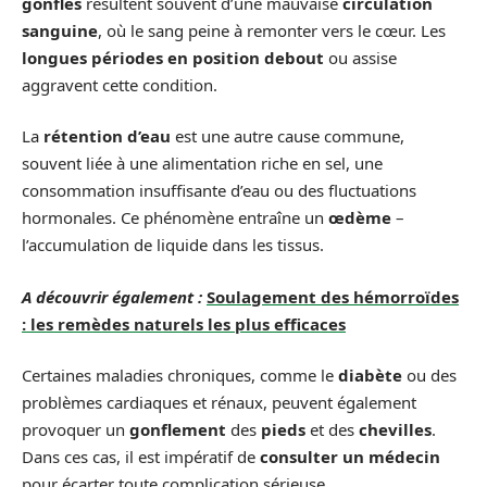
gonflés
résultent souvent d’une mauvaise
circulation
sanguine
, où le sang peine à remonter vers le cœur. Les
longues périodes en position debout
ou assise
aggravent cette condition.
La
rétention d’eau
est une autre cause commune,
souvent liée à une alimentation riche en sel, une
consommation insuffisante d’eau ou des fluctuations
hormonales. Ce phénomène entraîne un
œdème
–
l’accumulation de liquide dans les tissus.
A découvrir également :
Soulagement des hémorroïdes
: les remèdes naturels les plus efficaces
Certaines maladies chroniques, comme le
diabète
ou des
problèmes cardiaques et rénaux, peuvent également
provoquer un
gonflement
des
pieds
et des
chevilles
.
Dans ces cas, il est impératif de
consulter un médecin
pour écarter toute complication sérieuse.