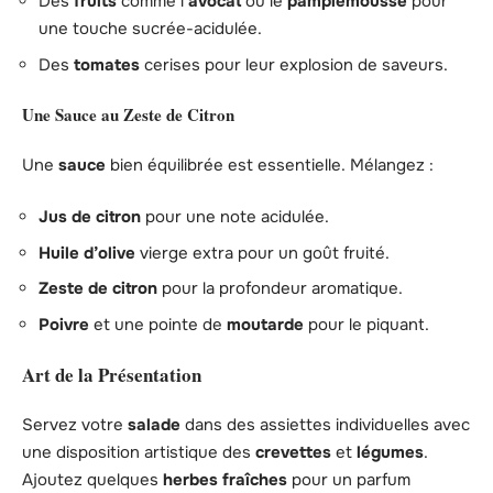
Des
fruits
comme l’
avocat
ou le
pamplemousse
pour
une touche sucrée-acidulée.
Des
tomates
cerises pour leur explosion de saveurs.
Une Sauce au Zeste de Citron
Une
sauce
bien équilibrée est essentielle. Mélangez :
Jus de citron
pour une note acidulée.
Huile d’olive
vierge extra pour un goût fruité.
Zeste de citron
pour la profondeur aromatique.
Poivre
et une pointe de
moutarde
pour le piquant.
Art de la Présentation
Servez votre
salade
dans des assiettes individuelles avec
une disposition artistique des
crevettes
et
légumes
.
Ajoutez quelques
herbes fraîches
pour un parfum