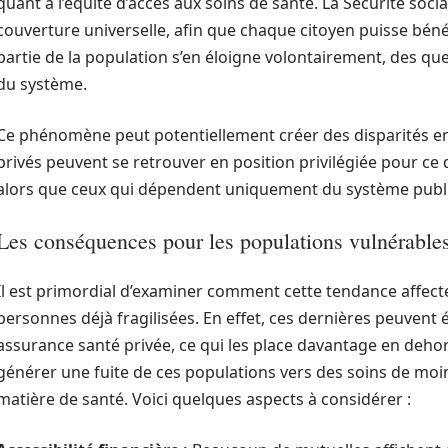
quant à l’équité d’accès aux soins de santé. La Sécurité soci
couverture universelle, afin que chaque citoyen puisse béné
partie de la population s’en éloigne volontairement, des que
du système.
Ce phénomène peut potentiellement créer des disparités en 
privés peuvent se retrouver en position privilégiée pour ce qu
alors que ceux qui dépendent uniquement du système public
Les conséquences pour les populations vulnérable
Il est primordial d’examiner comment cette tendance affecte
personnes déjà fragilisées. En effet, ces dernières peuvent 
assurance santé privée, ce qui les place davantage en dehors
générer une fuite de ces populations vers des soins de moin
matière de santé. Voici quelques aspects à considérer :