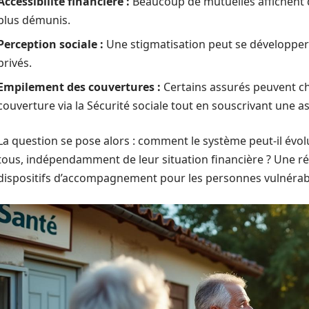
Accessibilité financière :
Beaucoup de mutuelles affichent de
plus démunis.
Perception sociale :
Une stigmatisation peut se développer 
privés.
Empilement des couvertures :
Certains assurés peuvent c
couverture via la Sécurité sociale tout en souscrivant une a
La question se pose alors : comment le système peut-il évol
tous, indépendamment de leur situation financière ? Une réf
dispositifs d’accompagnement pour les personnes vulnérab