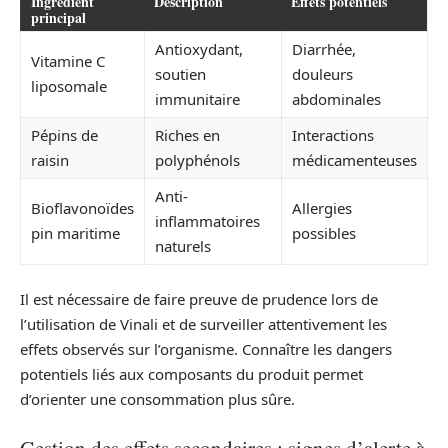
Ingrédient
Description
Effets potentiels
principal
Antioxydant,
Diarrhée,
Vitamine C
soutien
douleurs
liposomale
immunitaire
abdominales
Pépins de
Riches en
Interactions
raisin
polyphénols
médicamenteuses
Anti-
Bioflavonoïdes
Allergies
inflammatoires
pin maritime
possibles
naturels
Il est nécessaire de faire preuve de prudence lors de
l’utilisation de Vinali et de surveiller attentivement les
effets observés sur l’organisme. Connaître les dangers
potentiels liés aux composants du produit permet
d’orienter une consommation plus sûre.
Gestion des effets secondaires : signes d’alerte à