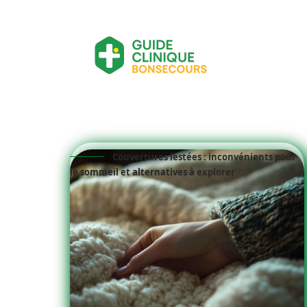
Couvertures lestées : inconvénients pour
le sommeil et alternatives à explorer