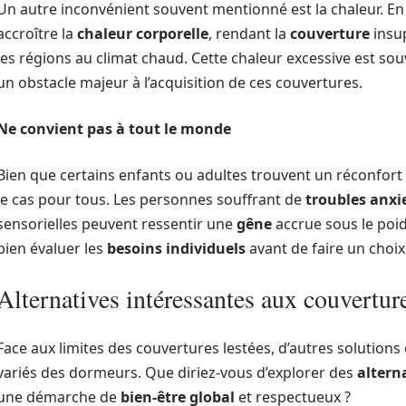
Un autre inconvénient souvent mentionné est la chaleur. En e
accroître la
chaleur corporelle
, rendant la
couverture
insup
les régions au climat chaud. Cette chaleur excessive est so
un obstacle majeur à l’acquisition de ces couvertures.
Ne convient pas à tout le monde
Bien que certains enfants ou adultes trouvent un réconfort 
le cas pour tous. Les personnes souffrant de
troubles anxi
sensorielles peuvent ressentir une
gêne
accrue sous le poids
bien évaluer les
besoins individuels
avant de faire un choix
Alternatives intéressantes aux couverture
Face aux limites des couvertures lestées, d’autres solutio
variés des dormeurs. Que diriez-vous d’explorer des
altern
une démarche de
bien-être global
et respectueux ?