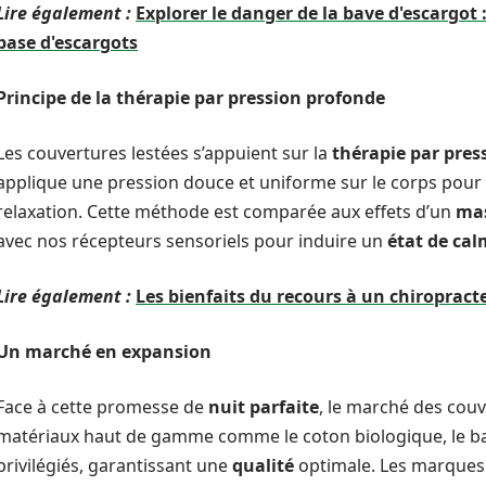
Lire également :
Explorer le danger de la bave d'escargot
base d'escargots
Principe de la thérapie par pression profonde
Les couvertures lestées s’appuient sur la
thérapie par pres
applique une pression douce et uniforme sur le corps pour 
relaxation. Cette méthode est comparée aux effets d’un
ma
avec nos récepteurs sensoriels pour induire un
état de ca
Lire également :
Les bienfaits du recours à un chiropract
Un marché en expansion
Face à cette promesse de
nuit parfaite
, le marché des couv
matériaux haut de gamme comme le coton biologique, le ba
privilégiés, garantissant une
qualité
optimale. Les marques r