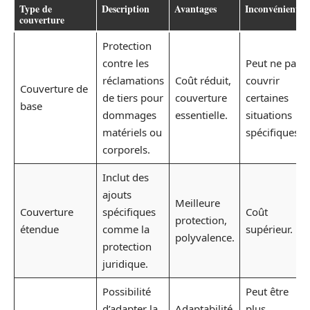
Type de
Description
Avantages
Inconvénients
couverture
Protection
contre les
Peut ne pas
réclamations
Coût réduit,
couvrir
Couverture de
de tiers pour
couverture
certaines
base
dommages
essentielle.
situations
matériels ou
spécifiques.
corporels.
Inclut des
ajouts
Meilleure
Couverture
spécifiques
Coût
protection,
étendue
comme la
supérieur.
polyvalence.
protection
juridique.
Possibilité
Peut être
d’adapter la
Adaptabilité
plus