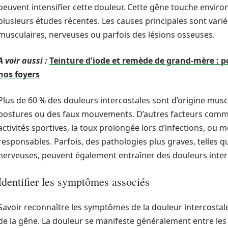
peuvent intensifier cette douleur. Cette gêne touche enviro
plusieurs études récentes. Les causes principales sont varié
musculaires, nerveuses ou parfois des lésions osseuses.
A voir aussi :
Teinture d'iode et remède de grand-mère : p
nos foyers
Plus de 60 % des douleurs intercostales sont d’origine muscu
postures ou des faux mouvements. D’autres facteurs comm
activités sportives, la toux prolongée lors d’infections, ou
responsables. Parfois, des pathologies plus graves, telles q
nerveuses, peuvent également entraîner des douleurs inter
Identifier les symptômes associés
Savoir reconnaître les symptômes de la douleur intercostale
de la gêne. La douleur se manifeste généralement entre les c