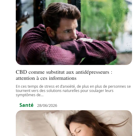
CBD comme substitut aux antidépresseurs :
attention à ces informations
En ces temps de stress et d’anxiété, de plus en plus de personnes se
tournent vers des solutions naturelles pour soulager leurs
symptômes de
…
Santé
28/06/2026