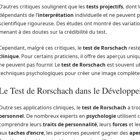
D’autres critiques soulignent que les
tests projectifs
, dont 
dépendants de l’
interprétation
individuelle et ne peuvent 
scientifique rigoureuse. Des études ont montré des variation
menant à des doutes sur la crédibilité du test.
Cependant, malgré ces critiques, le
test de Rorschach
reste
clinique
. Pour certains praticiens, il offre des aperçus uniq
ne peuvent pas fournir. Le
test de Rorschach
est souvent ut
techniques psychologiques pour créer une image complète
Le Test de Rorschach dans le Développ
Outre ses applications cliniques, le
test de Rorschach
a tro
personnel
. De nombreux experts en
psychologie
utilisent 
comprendre leurs
traits de personnalité
, leurs
forces
et l
aux
taches d’encre
, les personnes peuvent gagner des
ape