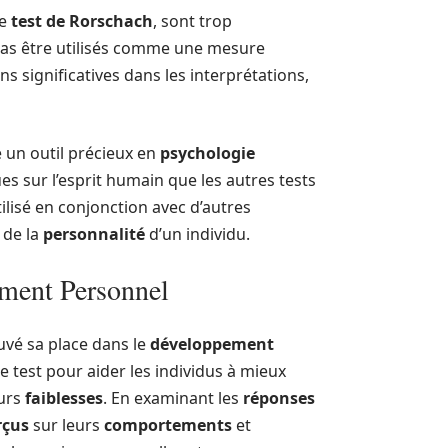
le
test de Rorschach
, sont trop
pas être utilisés comme une mesure
s significatives dans les interprétations,
 un outil précieux en
psychologie
ues sur l’esprit humain que les autres tests
ilisé en conjonction avec d’autres
 de la
personnalité
d’un individu.
ement Personnel
uvé sa place dans le
développement
ce test pour aider les individus à mieux
eurs
faiblesses
. En examinant les
réponses
rçus
sur leurs
comportements
et