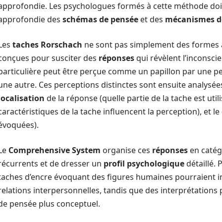
approfondie. Les psychologues formés à cette méthode do
approfondie des
schémas de pensée
et des
mécanismes d
Les
taches Rorschach
ne sont pas simplement des formes a
conçues pour susciter des
réponses
qui révèlent l’inconsci
particulière peut être perçue comme un papillon par une 
une autre. Ces perceptions distinctes sont ensuite analysées 
localisation
de la réponse (quelle partie de la tache est utili
caractéristiques de la tache influencent la perception), et le
évoquées).
Le
Comprehensive System
organise ces
réponses
en catégo
récurrents et de dresser un
profil psychologique
détaillé.
taches d’encre évoquant des figures humaines pourraient i
relations interpersonnelles, tandis que des interprétations p
de pensée plus conceptuel.