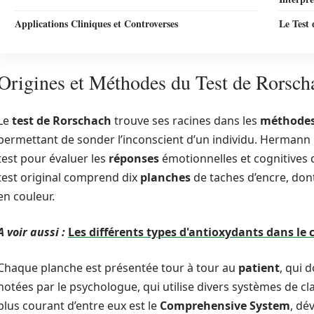
Applications Cliniques et Controverses
Le Test
Origines et Méthodes du Test de Rorsch
Le
test de Rorschach
trouve ses racines dans les
méthodes 
permettant de sonder l’inconscient d’un individu. Hermann 
test pour évaluer les
réponses
émotionnelles et cognitives d
test original comprend dix
planches
de taches d’encre, dont
en couleur.
A voir aussi :
Les différents types d'antioxydants dans le
Chaque planche est présentée tour à tour au
patient
, qui d
notées par le psychologue, qui utilise divers systèmes de cl
plus courant d’entre eux est le
Comprehensive System
, dé