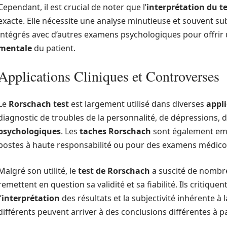
Cependant, il est crucial de noter que l’
interprétation du t
exacte. Elle nécessite une analyse minutieuse et souvent sub
intégrés avec d’autres examens psychologiques pour offrir 
mentale
du patient.
Applications Cliniques et Controverses
Le
Rorschach test
est largement utilisé dans diverses
appli
diagnostic de troubles de la personnalité, de dépressions, 
psychologiques
. Les
taches Rorschach
sont également emp
postes à haute responsabilité ou pour des examens médico
Malgré son utilité, le
test de Rorschach
a suscité de nombre
remettent en question sa validité et sa fiabilité. Ils critiq
’
interprétation
des résultats et la subjectivité inhérente à
différents peuvent arriver à des conclusions différentes à